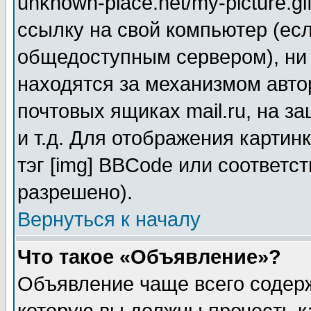
unknown-place.net/my-picture.gi
ссылку на свой компьютер (есл
общедоступным сервером), ни 
находятся за механизмом авто
почтовых ящиках mail.ru, на 
и т.д. Для отображения картин
тэг [img] BBCode или соответс
разрешено).
Вернуться к началу
Что такое «Объявление»?
Объявление чаще всего соде