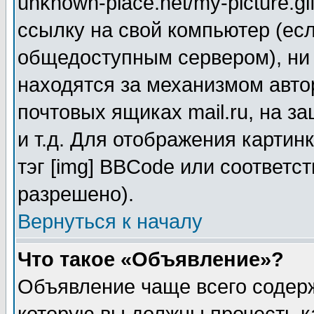
unknown-place.net/my-picture.gi
ссылку на свой компьютер (есл
общедоступным сервером), ни 
находятся за механизмом авто
почтовых ящиках mail.ru, на 
и т.д. Для отображения картин
тэг [img] BBCode или соответс
разрешено).
Вернуться к началу
Что такое «Объявление»?
Объявление чаще всего соде