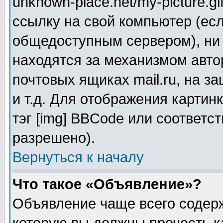
unknown-place.net/my-picture.gi
ссылку на свой компьютер (есл
общедоступным сервером), ни 
находятся за механизмом авто
почтовых ящиках mail.ru, на 
и т.д. Для отображения картин
тэг [img] BBCode или соответс
разрешено).
Вернуться к началу
Что такое «Объявление»?
Объявление чаще всего соде