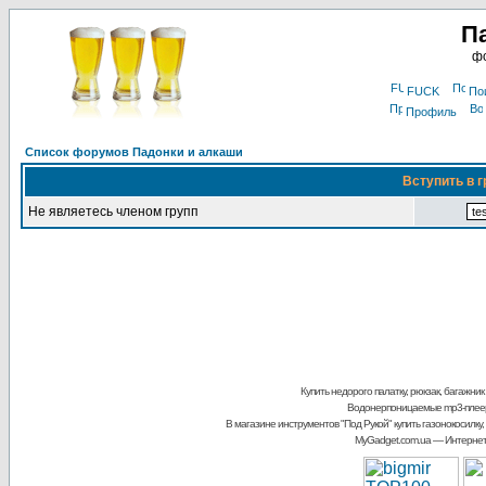
П
фо
FUCK
По
Профиль
Список форумов Падонки и алкаши
Вступить в г
Не являетесь членом групп
Купить недорого палатку, рюкзак, багажник
Водонерпоницаемые mp3-плее
В магазине инструментов "Под Рукой"
купить газонокосилку,
MyGadget.com.ua
— Интернет