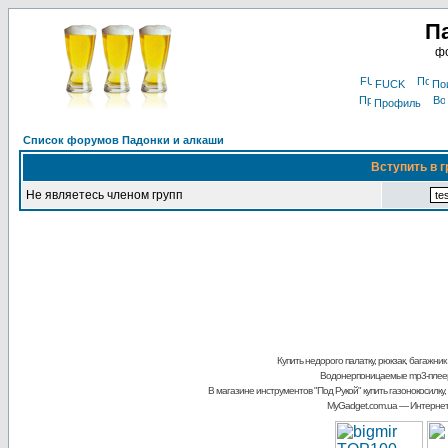
П
фо
FUCK
По
Профиль
Список форумов Падонки и алкаши
Вступить в г
Не являетесь членом групп
Купить недорого палатку, рюкзак, багажник
Водонерпоницаемые mp3-плее
В магазине инструментов "Под Рукой"
купить газонокосилку,
MyGadget.com.ua
— Интернет