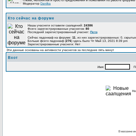
Глюки, непонятки и просто предложения и пожелания по работе форума
Модератор
Danilka
Кто сейчас на форуме
Нашы учаснеги оставили саапщений:
24386
Фсего зарегистрированных учаснегов:
80
Последний зарегистрированный учаснег:
Петр
Сейчас падонкаф на форуме:
11
, из них зарегистрированных: 0, скрытых
Больше фсего падонкаф (
276
) здесь было Чт Май 13, 2021 8:39 pm
Зарегистрированные учаснеги: Нет
Эти данные основаны на активности учаснегов за последние пять минут
Вхот
Имя:
Па
Но
В магазине ин