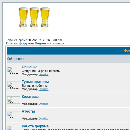
Текущее время Чт Авг 06, 2026 8:30 pm
Список форумов Падонки и алкаши
Фо
Общение
Общение
Общение на разные темы
Модератор
Danilka
Тупые приколы
Бояны и небояны
Модератор
Danilka
Креативы
Модератор
Danilka
Атчоты
Модератор
Danilka
Работа форума