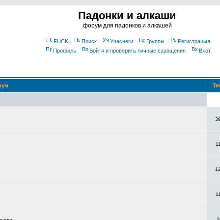
Падонки и алкаши
форум для падонков и алкашей
FUCK
Поиск
Учаснеги
Группы
Регистрацыя
Профиль
Войти и проверить личные саапщения
Вхот
рум
Те
3
1
1
1
2