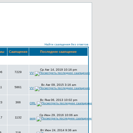
Найти саапщения без ответов
мы
Саапщения
Последнее саапщение
Ср Авг 14, 2019 10:16 pm
96
7229
VV
Вс Авг 09, 2015 3:16 am
11
5861
VV
Вс Янв 06, 2013 10:02 pm
23
366
ORL
Ср Июн 29, 2016 10:06 am
17
1132
serp
Вт Июн 24, 2014 9:36 am
6
218