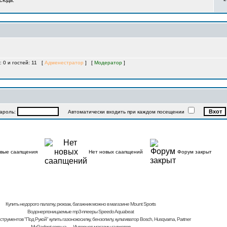
 сюда.
: 0 и гостей: 11 [
Адменестратор
] [
Модератор
]
роль:
Автоматически входить при каждом посещении
вые саапщения
Нет новых саапщений
Форум закрыт
Купить недорого палатку, рюкзак, багажник
можно в магазине Mount Sports
Водонерпоницаемые mp3-плееры Speedo Aquabeat
струментов "Под Рукой"
купить газонокосилку, бензопилу, культиватор
Bosch, Husqvarna, Partner
MyGadget.com.ua
— Интернет-магазин гаджетов