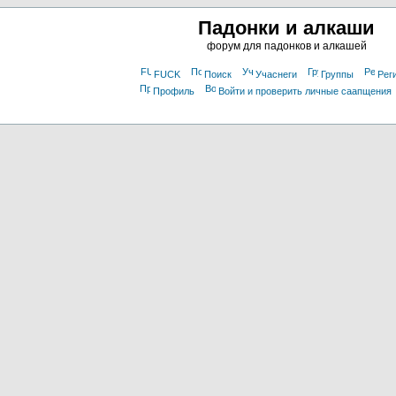
Падонки и алкаши
форум для падонков и алкашей
FUCK
Поиск
Учаснеги
Группы
Рег
Профиль
Войти и проверить личные саапщения