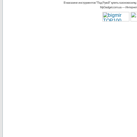
В магазине инструментов "Под Рукой"
купить газонокосилку,
MyGadget.com.ua
— Интернет