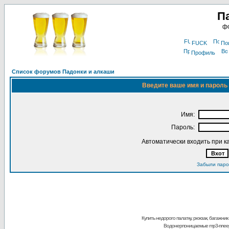
П
фо
FUCK
По
Профиль
Список форумов Падонки и алкаши
Введите ваше имя и пароль 
Имя:
Пароль:
Автоматически входить при 
Забыли паро
Купить недорого палатку, рюкзак, багажник
Водонерпоницаемые mp3-плее