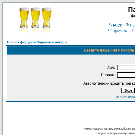
П
фо
FUCK
По
Профиль
Список форумов Падонки и алкаши
Введите ваше имя и пароль 
Имя:
Пароль:
Автоматически входить при 
Забыли паро
Купить недорого палатку, рюкзак, багажник
Водонерпоницаемые mp3-плее