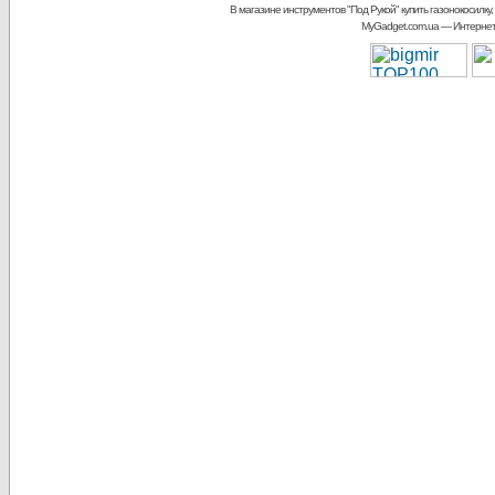
В магазине инструментов "Под Рукой"
купить газонокосилку,
MyGadget.com.ua
— Интернет