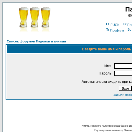
П
фо
FUCK
По
Профиль
Список форумов Падонки и алкаши
Введите ваше имя и пароль 
Имя:
Пароль:
Автоматически входить при 
Забыли паро
Купить недорого палатку, рюкзак, багажник
Водонерпоницаемые mp3-плее