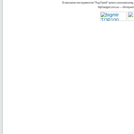
В магазине инструментов "Под Рукой"
купить газонокосилку,
MyGadget.com.ua
— Интернет