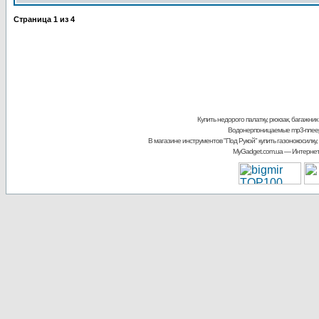
Страница
1
из
4
Купить недорого палатку, рюкзак, багажник
Водонерпоницаемые mp3-плее
В магазине инструментов "Под Рукой"
купить газонокосилку,
MyGadget.com.ua
— Интернет