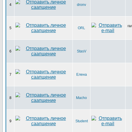
4
dronv
га
5
ORL
6
StasV
7
Елена
8
Macho
9
Student