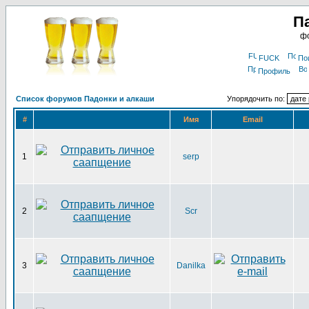
П
фо
FUCK
По
Профиль
Список форумов Падонки и алкаши
Упорядочить по:
#
Имя
Email
1
serp
2
Scr
3
Danilka