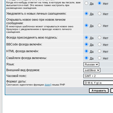
Когда кто-нибудь ответит на тему, в которую вы писали, вам
Да
Нет
высылается e-mail. Это можно также настроить при
размещении саапщения.
Уведомлять о новых личных саапщениях:
Да
Нет
Открывать новое окно при новом личном
сообщении:
Да
Нет
В некоторых шаблонах может открываться новое окно
браузера с уведомлением о приходе нового личного
саапщения.
Фсегда присоединять мою подпись:
Да
Нет
BBCode фсегда включён:
Да
Нет
HTML фсегда включён:
Да
Нет
Смайлеги фсегда включены:
Да
Нет
Язык:
Внешний вид форумов:
Часовой пояс:
Формат даты:
Синтаксис идентичен функции
date()
языка PHP