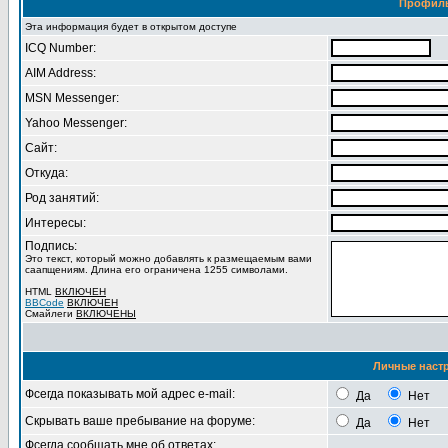
Профил
Эта информация будет в открытом доступе
ICQ Number:
AIM Address:
MSN Messenger:
Yahoo Messenger:
Сайт:
Откуда:
Род занятий:
Интересы:
Подпись:
Это текст, который можно добавлять к размещаемым вами
саапщениям. Длина его ограничена 1255 символами.
HTML
ВКЛЮЧЕН
BBCode
ВКЛЮЧЕН
Смайлеги
ВКЛЮЧЕНЫ
Личные наст
Фсегда показывать мой адрес e-mail:
Да
Нет
Скрывать ваше пребывание на форуме:
Да
Нет
Фсегда сообщать мне об ответах: