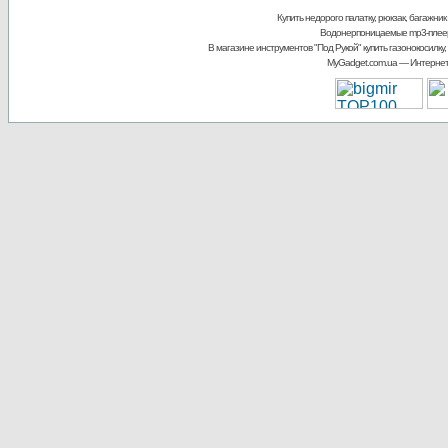
Купить недорого палатку, рюкзак, багажник
Водонерпоницаемые mp3-плее
В магазине инструментов "Под Рукой"
купить газонокосилку,
MyGadget.com.ua
— Интернет