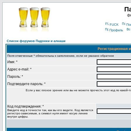
П
фо
FUCK
По
Профиль
Список форумов Падонки и алкаши
Регистрационная 
Поля отмеченные * обязательны к заполнению, если не указано обратное
Имя: *
Адрес e-mail: *
Пароль: *
Подтвердите пароль: *
Если у вас плохое зрение или вы не можете прочесть этот код по какой-
Код подтверждения: *
Введите код в точности так, как вы его видите. Код является
регистро-зависимым, а символ нуля имеет косую линию
внутри цифры.