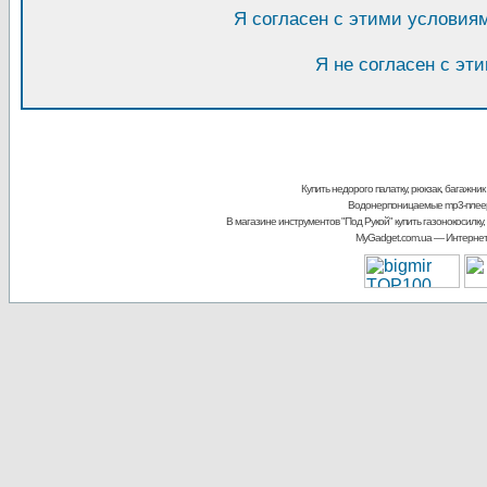
Я согласен с этими условия
Я не согласен с эт
Купить недорого палатку, рюкзак, багажник
Водонерпоницаемые mp3-плее
В магазине инструментов "Под Рукой"
купить газонокосилку,
MyGadget.com.ua
— Интернет