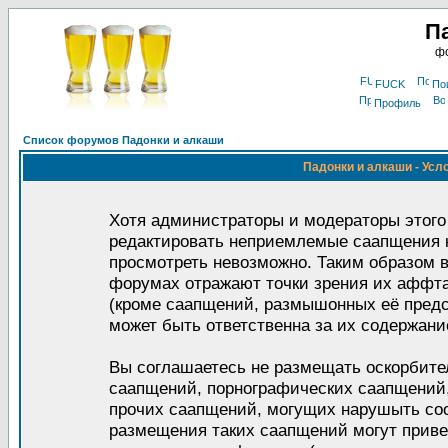
П
фо
FUCK
По
Профиль
Список форумов Падонки и алкаши
Падонки и алкаши - Усл
Хотя администраторы и модераторы этого
редактировать неприемлемые саапщения 
просмотреть невозможно. Таким образом в
форумах отражают точки зрения их аффт
(кроме саапщений, размышонных её пред
может быть ответственна за их содержани
Вы соглашаетесь не размещать оскорбите
саапщений, порнографических саапщений,
прочих саапщений, могущих нарушыть со
размещения таких саапщений могут прив