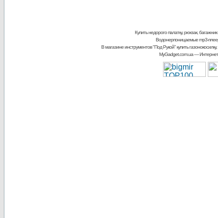
Купить недорого палатку, рюкзак, багажник
Водонерпоницаемые mp3-плее
В магазине инструментов "Под Рукой"
купить газонокосилку,
MyGadget.com.ua
— Интернет