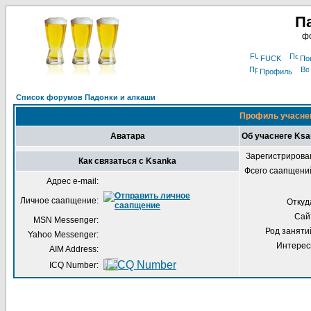
П
фо
FUCK
По
Профиль
Список форумов Падонки и алкаши
Профиль учасне
Аватара
Об учаснеге Ksa
Зарегистрирова
Как связаться с Ksanka
Фсего саапщени
Адрес e-mail:
Личное саапщение:
Откуд
Сай
MSN Messenger:
Род заняти
Yahoo Messenger:
Интерес
AIM Address:
ICQ Number: