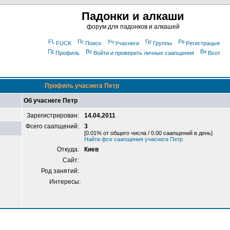
Падонки и алкаши
форум для падонков и алкашей
FUCK
Поиск
Учаснеги
Группы
Регистрацыя
Профиль
Войти и проверить личные саапщения
Вхот
Профиль учаснега Петр
Об учаснеге Петр
Зарегистрирован:
14.04.2011
Фсего саапщений:
3
[0.01% от общего числа / 0.00 саапщений в день]
Найти фсе саапщения учаснега Петр
Откуда:
Киев
Сайт:
Род занятий:
Интересы: