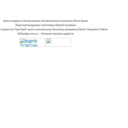
Купить недорого палатку, рюкзак, багажник
можно в магазине Mount Sports
Водонерпоницаемые mp3-плееры Speedo Aquabeat
струментов "Под Рукой"
купить газонокосилку, бензопилу, культиватор
Bosch, Husqvarna, Partner
MyGadget.com.ua
— Интернет-магазин гаджетов