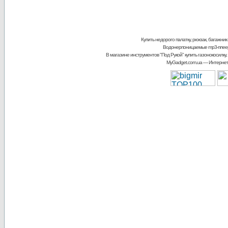
Купить недорого палатку, рюкзак, багажник
Водонерпоницаемые mp3-плее
В магазине инструментов "Под Рукой"
купить газонокосилку,
MyGadget.com.ua
— Интернет