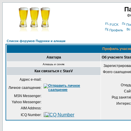
П
фо
FUCK
По
Профиль
Список форумов Падонки и алкаши
Профиль учасне
Аватара
Об учаснеге Sta
Алкашь и сеняк
Зарегистрирова
Как связаться с StasV
Фсего саапщени
Адрес e-mail:
Откуд
Личное саапщение:
Сай
MSN Messenger:
Род заняти
Yahoo Messenger:
Интерес
AIM Address:
ICQ Number: