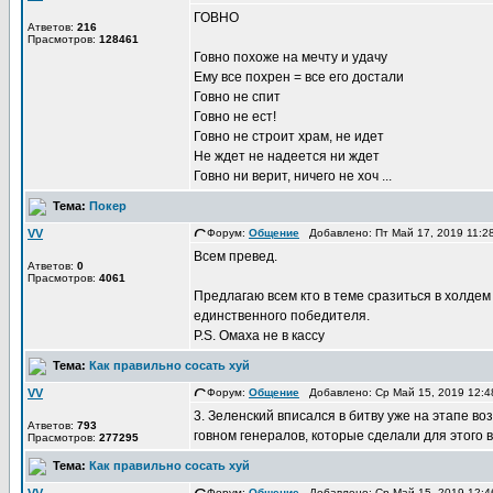
ГОВНО
Атветов:
216
Прасмотров:
128461
Говно похоже на мечту и удачу
Ему все похрен = все его достали
Говно не спит
Говно не ест!
Говно не строит храм, не идет
Не ждет не надеется ни ждет
Говно ни верит, ничего не хоч ...
Тема:
Покер
VV
Форум:
Общение
Добавлено: Пт Май 17, 2019 11:
Всем превед.
Атветов:
0
Прасмотров:
4061
Предлагаю всем кто в теме сразиться в холдем 
единственного победителя.
P.S. Омаха не в кассу
Тема:
Как правильно сосать хуй
VV
Форум:
Общение
Добавлено: Ср Май 15, 2019 12:
3. Зеленский вписался в битву уже на этапе в
Атветов:
793
говном генералов, которые сделали для этого 
Прасмотров:
277295
Тема:
Как правильно сосать хуй
Форум:
Общение
Добавлено: Ср Май 15, 2019 12: