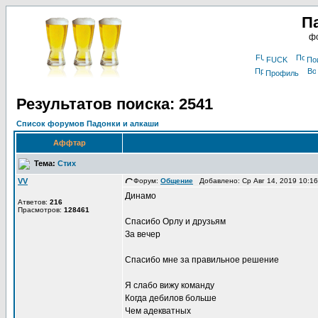
П
фо
FUCK
По
Профиль
Результатов поиска: 2541
Список форумов Падонки и алкаши
Аффтар
Тема:
Стих
VV
Форум:
Общение
Добавлено: Ср Авг 14, 2019 10:1
Динамо
Атветов:
216
Прасмотров:
128461
Спасибо Орлу и друзьям
За вечер
Спасибо мне за правильное решение
Я слабо вижу команду
Когда дебилов больше
Чем адекватных