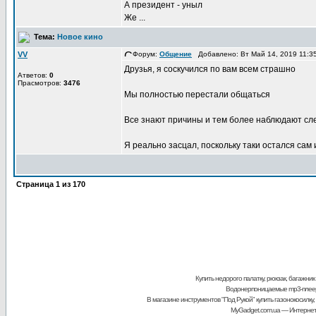
А президент - уныл
Же ...
Тема:
Новое кино
VV
Форум:
Общение
Добавлено: Вт Май 14, 2019 11:
Друзья, я соскучился по вам всем страшно
Атветов:
0
Прасмотров:
3476
Мы полностью перестали общаться
Все знают причины и тем более наблюдают сл
Я реально засцал, поскольку таки остался сам и
Страница
1
из
170
Купить недорого палатку, рюкзак, багажник
Водонерпоницаемые mp3-плее
В магазине инструментов "Под Рукой"
купить газонокосилку,
MyGadget.com.ua
— Интернет