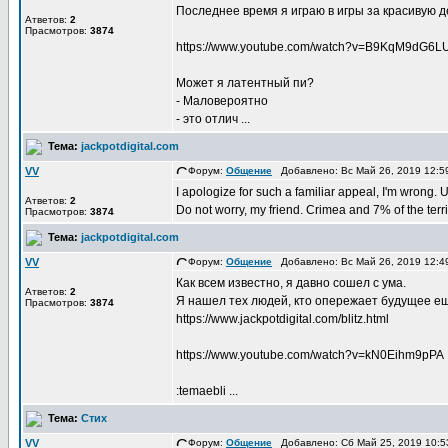
Последнее время я играю в игры за красивую 
Атветов:
2
Прасмотров:
3874
https://www.youtube.com/watch?v=B9KqM9dG6L
Может я латентный пи?
- Маловероятно
- это отлич ...
Тема:
jackpotdigital.com
VV
Форум:
Общение
Добавлено: Вс Май 26, 2019 12:
I apologize for such a familiar appeal, I'm wrong. Ukr
Атветов:
2
Do not worry, my friend. Crimea and 7% of the territor
Прасмотров:
3874
Тема:
jackpotdigital.com
VV
Форум:
Общение
Добавлено: Вс Май 26, 2019 12:
Как всем известно, я давно сошел с ума.
Атветов:
2
Я нашел тех людей, кто опережает будущее ещ
Прасмотров:
3874
https://www.jackpotdigital.com/blitz.html
https://www.youtube.com/watch?v=kN0Eihm9pPA
:temaebli ...
Тема:
Стих
VV
Форум:
Общение
Добавлено: Сб Май 25, 2019 10: