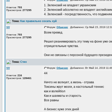
VV
1. Зеленский не владеет украинским
Атветов:
793
2. Зеленский абсолютно не владеет английски
Прасмотров:
277295
4. Зеленский - посредственность, что подменя
Тема:
Как правильно сосать хуй
VV
Форум:
Общение
Добавлено: Ср Май 15, 2019 12:
Всем превед.
Атветов:
793
Прасмотров:
277295
Решил реанимировать эту тему на фоне уже ск
отрицательные чувства.
Они не связаны с персоной будущего президента
Тема:
Стих
VV
Форум:
Общение
Добавлено: Вт Май 14, 2019 11:
44
Атветов:
216
Прасмотров:
128461
Ничто не волнует, а жизнь - отрава
Токсины жрут мозги, а настольный теннис
как и волейбол
Как и шахматы и старость
Все равны
А бизнес хуже этих дней