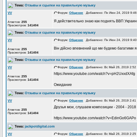
Тема:
Отзывы и сцылки на правильную музыку
VV
Форум:
Общение
Добавлено: Пн Июн 24, 2019 9:4
Я действительно знаю как поднять ВВП Украин
Атветов:
255
Прасмотров:
141404
Тема:
Отзывы и сцылки на правильную музыку
VV
Форум:
Общение
Добавлено: Пн Июн 24, 2019 9:4
Він дійсно впевнений що ми будемо багатими я
Атветов:
255
Прасмотров:
141404
Тема:
Отзывы и сцылки на правильную музыку
VV
Форум:
Общение
Добавлено: Вс Май 26, 2019 2:5
https://www.youtube.com/watch?v=pH2UxxdXAfg
Атветов:
255
Прасмотров:
141404
Ожидание
Тема:
Отзывы и сцылки на правильную музыку
VV
Форум:
Общение
Добавлено: Вс Май 26, 2019 2:4
Друзья мои, слушаем композиции - 2004 - 2018
Атветов:
255
Прасмотров:
141404
https://www.youtube.com/watch?v=EdinGo6GAPo
Тема:
jackpotdigital.com
VV
Форум:
Общение
Добавлено: Вс Май 26, 2019 2:2