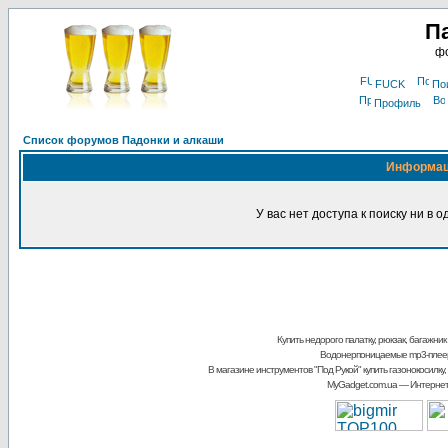
П
фо
FUCK
По
Профиль
Список форумов Падонки и алкаши
Информа
У вас нет доступа к поиску ни в 
Купить недорого палатку, рюкзак, багажник
Водонерпоницаемые mp3-плее
В магазине инструментов "Под Рукой"
купить газонокосилку,
MyGadget.com.ua
— Интернет