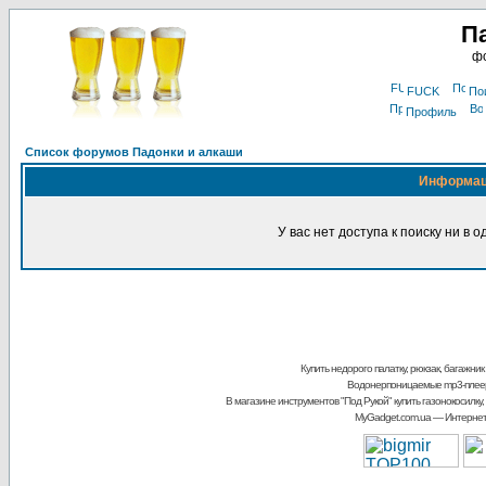
П
фо
FUCK
По
Профиль
Список форумов Падонки и алкаши
Информа
У вас нет доступа к поиску ни в 
Купить недорого палатку, рюкзак, багажник
Водонерпоницаемые mp3-плее
В магазине инструментов "Под Рукой"
купить газонокосилку,
MyGadget.com.ua
— Интернет