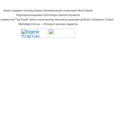
Купить недорого палатку, рюкзак, багажник
можно в магазине Mount Sports
Водонерпоницаемые mp3-плееры Speedo Aquabeat
струментов "Под Рукой"
купить газонокосилку, бензопилу, культиватор
Bosch, Husqvarna, Partner
MyGadget.com.ua
— Интернет-магазин гаджетов