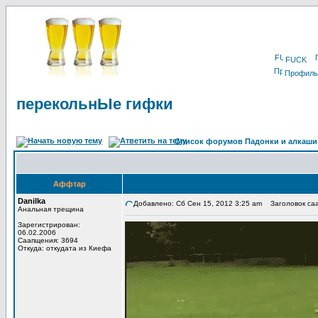
FUCK
Профиль
перекольнЫе гифки
Список форумов Падонки и алкаши
Аффтар
Danilka
Добавлено: Сб Сен 15, 2012 3:25 am
Заголовок саа
Анальная трещина
Зарегистрирован:
06.02.2006
Саапщения: 3694
Откуда: откудата из Киефа