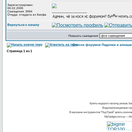
Зарегистрирован:
06.02.2006
_________________
Саапщения: 3694
Откуда: откудата из Киефа
Вернуться к началу
Показать саапщения:
Список форумов Падонки и алкаши
Страница
1
из
1
Купить недорого палатку, рюкзак, б
Водонерпоницаемые mp3
В магазине инструментов "Под Рукой"
купить газонок
MyGadget.com.ua
— Инт