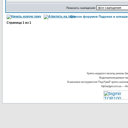
Показать саапщения:
Список форумов Падонки и алкаши
Страница
1
из
1
Купить недорого палатку, рюкзак, б
Водонерпоницаемые mp3
В магазине инструментов "Под Рукой"
купить газонок
MyGadget.com.ua
— Инт