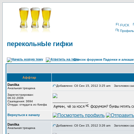
FUCK
Профиль
перекольнЫе гифки
Список форумов Падонки и алкаши
Аффтар
Danilka
Добавлено: Сб Сен 15, 2012 3:25 am
Заголовок саа
Анальная трещина
Зарегистрирован:
06.02.2006
_________________
Саапщения: 3694
Откуда: откудата из Киефа
Вернуться к началу
Danilka
Добавлено: Сб Сен 15, 2012 3:26 am
Заголовок са
Анальная трещина