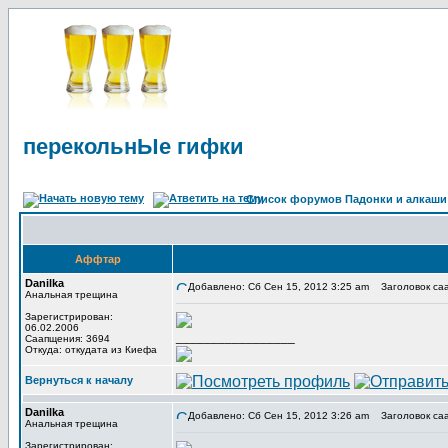
перекольнЫе гифки
Список форумов Падонки и алкаши
Аффтар
Danilka
Добавлено: Сб Сен 15, 2012 3:25 am
Заголовок саа
Анальная трещина
Зарегистрирован:
06.02.2006
_________________
Саапщения: 3694
Откуда: откудата из Киефа
Вернуться к началу
Danilka
Добавлено: Сб Сен 15, 2012 3:26 am
Заголовок са
Анальная трещина
Зарегистрирован: