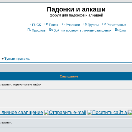
Падонки и алкаши
форум для падонков и алкашей
FUCK
Поиск
Учаснеги
Группы
Регистрацыя
Профиль
Войти и проверить личные саапщения
Вхот
->
Тупые приколы
Саапщение
пщения: перекольнЫе гифки
апщения: