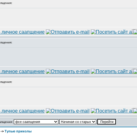
пщения:
пщения:
пщения:
аапщения:
->
Тупые приколы