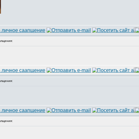
апщения:
апщения:
апщения: