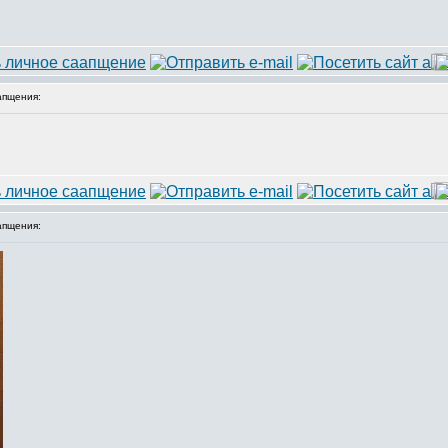
апщения:
апщения: